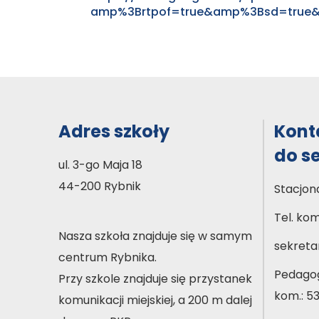
amp%3Br​tpof=tru​e&​amp%3Bs​d=tru​e&​pl
Adres szkoły
Kont
do s
ul. 3-go Maja 18
44-200 Rybnik
Stacjon
Tel. ko
Nasza szkoła znajduje się w samym
sekretar
centrum Rybnika.
Pedagog
Przy szkole znajduje się przystanek
kom.: 5
komunikacji miejskiej, a 200 m dalej