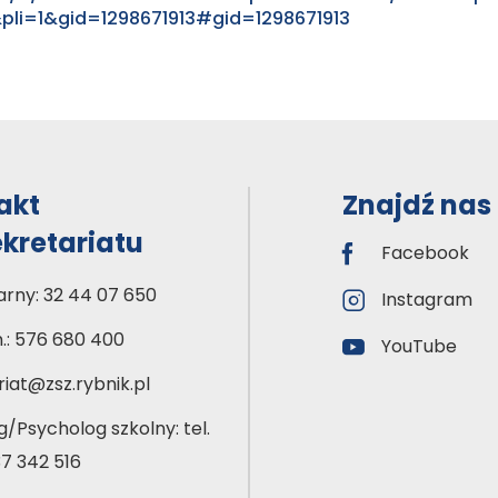
i=1&​gid=129​8671​913#​gid=129​8671​913
akt
Znajdź nas
ekretariatu
Facebook
arny: 32 44 07 650
Instagram
m.: 576 680 400
YouTube
iat@zsz.rybnik.pl
/Psycholog szkolny: tel.
37 342 516