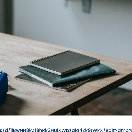
s/​d/​1lB​wNH8​kZf9​hRk3​HuiX​Wpza​ia4Z​k9rW​kX/​edit?​amp