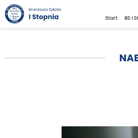
Start
BS I 
NAB