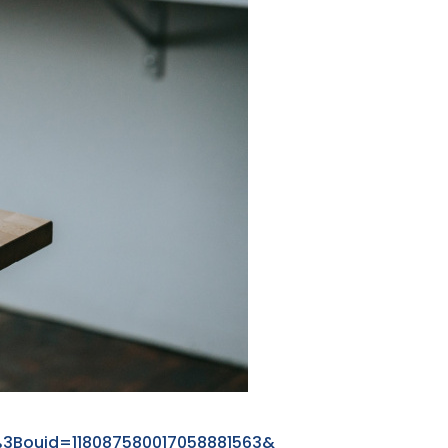
%3Bo​uid=118​0875​8001​7058​8815​63&​