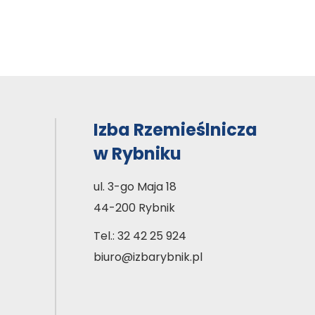
Izba Rzemieślnicza
w Rybniku
ul. 3-go Maja 18
44-200 Rybnik
Tel.:
32 42 25 924
biuro@izbarybnik.pl