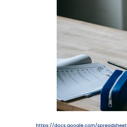
https://​docs.​google.​com/​spr​eads​heet​